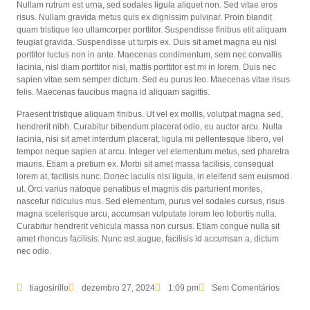
Nullam rutrum est urna, sed sodales ligula aliquet non. Sed vitae eros
risus. Nullam gravida metus quis ex dignissim pulvinar. Proin blandit
quam tristique leo ullamcorper porttitor. Suspendisse finibus elit aliquam
feugiat gravida. Suspendisse ut turpis ex. Duis sit amet magna eu nisl
porttitor luctus non in ante. Maecenas condimentum, sem nec convallis
lacinia, nisl diam porttitor nisl, mattis porttitor est mi in lorem. Duis nec
sapien vitae sem semper dictum. Sed eu purus leo. Maecenas vitae risus
felis. Maecenas faucibus magna id aliquam sagittis.
Praesent tristique aliquam finibus. Ut vel ex mollis, volutpat magna sed,
hendrerit nibh. Curabitur bibendum placerat odio, eu auctor arcu. Nulla
lacinia, nisi sit amet interdum placerat, ligula mi pellentesque libero, vel
tempor neque sapien at arcu. Integer vel elementum metus, sed pharetra
mauris. Etiam a pretium ex. Morbi sit amet massa facilisis, consequat
lorem at, facilisis nunc. Donec iaculis nisi ligula, in eleifend sem euismod
ut. Orci varius natoque penatibus et magnis dis parturient montes,
nascetur ridiculus mus. Sed elementum, purus vel sodales cursus, risus
magna scelerisque arcu, accumsan vulputate lorem leo lobortis nulla.
Curabitur hendrerit vehicula massa non cursus. Etiam congue nulla sit
amet rhoncus facilisis. Nunc est augue, facilisis id accumsan a, dictum
nec odio.
tiagosirillo
dezembro 27, 2024
1:09 pm
Sem Comentários