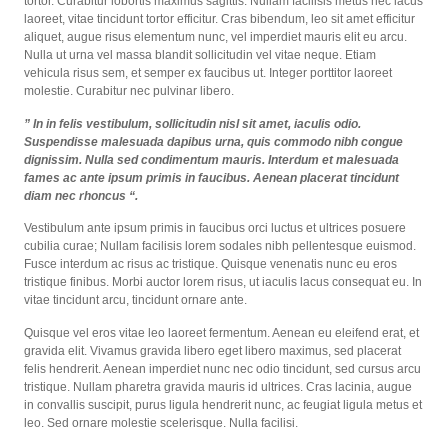
tortor. Curabitur lobortis maximus sagittis. Nullam facilisis metus nec lacus
laoreet, vitae tincidunt tortor efficitur. Cras bibendum, leo sit amet efficitur
aliquet, augue risus elementum nunc, vel imperdiet mauris elit eu arcu.
Nulla ut urna vel massa blandit sollicitudin vel vitae neque. Etiam
vehicula risus sem, et semper ex faucibus ut. Integer porttitor laoreet
molestie. Curabitur nec pulvinar libero.
” In in felis vestibulum, sollicitudin nisl sit amet, iaculis odio.
Suspendisse malesuada dapibus urna, quis commodo nibh congue
dignissim. Nulla sed condimentum mauris. Interdum et malesuada
fames ac ante ipsum primis in faucibus. Aenean placerat tincidunt
diam nec rhoncus “.
Vestibulum ante ipsum primis in faucibus orci luctus et ultrices posuere
cubilia curae; Nullam facilisis lorem sodales nibh pellentesque euismod.
Fusce interdum ac risus ac tristique. Quisque venenatis nunc eu eros
tristique finibus. Morbi auctor lorem risus, ut iaculis lacus consequat eu. In
vitae tincidunt arcu, tincidunt ornare ante.
Quisque vel eros vitae leo laoreet fermentum. Aenean eu eleifend erat, et
gravida elit. Vivamus gravida libero eget libero maximus, sed placerat
felis hendrerit. Aenean imperdiet nunc nec odio tincidunt, sed cursus arcu
tristique. Nullam pharetra gravida mauris id ultrices. Cras lacinia, augue
in convallis suscipit, purus ligula hendrerit nunc, ac feugiat ligula metus et
leo. Sed ornare molestie scelerisque. Nulla facilisi.