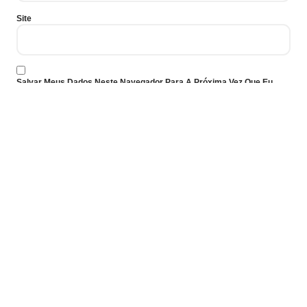
Site
Salvar Meus Dados Neste Navegador Para A Próxima Vez Que Eu
Comentar.
Previous
Next
Is Search Engine Submission Necessary?
Incorporation of Company Branding and SEO
It’s Not An Advertising Agency, It’s