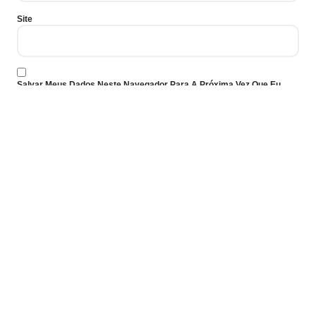
Site
Salvar Meus Dados Neste Navegador Para A Próxima Vez Que Eu
Comentar.
Previous
Next
Social Mentions, Correlation Or Causation?
Getting Links In High Class Media for Social Media
It’s Not An Advertising Agency, It’s