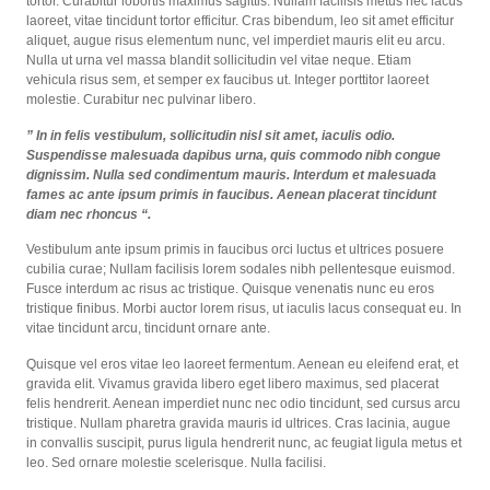
tortor. Curabitur lobortis maximus sagittis. Nullam facilisis metus nec lacus
laoreet, vitae tincidunt tortor efficitur. Cras bibendum, leo sit amet efficitur
aliquet, augue risus elementum nunc, vel imperdiet mauris elit eu arcu.
Nulla ut urna vel massa blandit sollicitudin vel vitae neque. Etiam
vehicula risus sem, et semper ex faucibus ut. Integer porttitor laoreet
molestie. Curabitur nec pulvinar libero.
” In in felis vestibulum, sollicitudin nisl sit amet, iaculis odio.
Suspendisse malesuada dapibus urna, quis commodo nibh congue
dignissim. Nulla sed condimentum mauris. Interdum et malesuada
fames ac ante ipsum primis in faucibus. Aenean placerat tincidunt
diam nec rhoncus “.
Vestibulum ante ipsum primis in faucibus orci luctus et ultrices posuere
cubilia curae; Nullam facilisis lorem sodales nibh pellentesque euismod.
Fusce interdum ac risus ac tristique. Quisque venenatis nunc eu eros
tristique finibus. Morbi auctor lorem risus, ut iaculis lacus consequat eu. In
vitae tincidunt arcu, tincidunt ornare ante.
Quisque vel eros vitae leo laoreet fermentum. Aenean eu eleifend erat, et
gravida elit. Vivamus gravida libero eget libero maximus, sed placerat
felis hendrerit. Aenean imperdiet nunc nec odio tincidunt, sed cursus arcu
tristique. Nullam pharetra gravida mauris id ultrices. Cras lacinia, augue
in convallis suscipit, purus ligula hendrerit nunc, ac feugiat ligula metus et
leo. Sed ornare molestie scelerisque. Nulla facilisi.