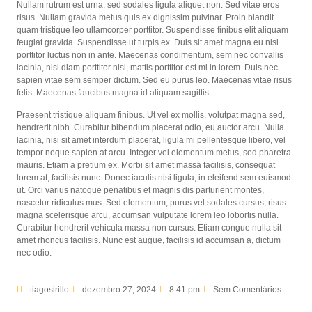
Nullam rutrum est urna, sed sodales ligula aliquet non. Sed vitae eros
risus. Nullam gravida metus quis ex dignissim pulvinar. Proin blandit
quam tristique leo ullamcorper porttitor. Suspendisse finibus elit aliquam
feugiat gravida. Suspendisse ut turpis ex. Duis sit amet magna eu nisl
porttitor luctus non in ante. Maecenas condimentum, sem nec convallis
lacinia, nisl diam porttitor nisl, mattis porttitor est mi in lorem. Duis nec
sapien vitae sem semper dictum. Sed eu purus leo. Maecenas vitae risus
felis. Maecenas faucibus magna id aliquam sagittis.
Praesent tristique aliquam finibus. Ut vel ex mollis, volutpat magna sed,
hendrerit nibh. Curabitur bibendum placerat odio, eu auctor arcu. Nulla
lacinia, nisi sit amet interdum placerat, ligula mi pellentesque libero, vel
tempor neque sapien at arcu. Integer vel elementum metus, sed pharetra
mauris. Etiam a pretium ex. Morbi sit amet massa facilisis, consequat
lorem at, facilisis nunc. Donec iaculis nisi ligula, in eleifend sem euismod
ut. Orci varius natoque penatibus et magnis dis parturient montes,
nascetur ridiculus mus. Sed elementum, purus vel sodales cursus, risus
magna scelerisque arcu, accumsan vulputate lorem leo lobortis nulla.
Curabitur hendrerit vehicula massa non cursus. Etiam congue nulla sit
amet rhoncus facilisis. Nunc est augue, facilisis id accumsan a, dictum
nec odio.
tiagosirillo
dezembro 27, 2024
8:41 pm
Sem Comentários